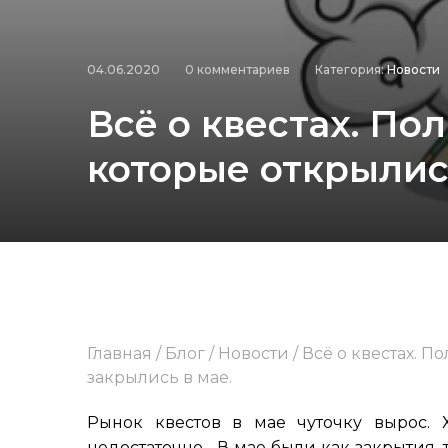
04.06.2020
0 комментариев
Категория:
Новости
Всё о квестах. По
которые открылись
Главная
/
Блог
/
Новости
/
Всё о квестах. П
закрылись в мае.
Рынок квестов в мае чуточку вырос. Х
недостаточно... В мае были как закрытия