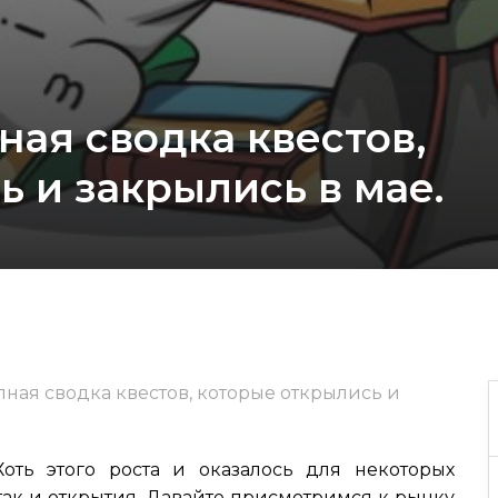
лная сводка квестов,
 и закрылись в мае.
олная сводка квестов, которые открылись и
оть этого роста и оказалось для некоторых
, так и открытия. Давайте присмотримся к рынку