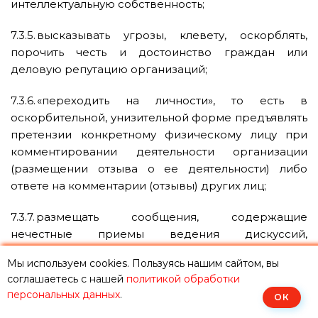
интеллектуальную собственность;
7.3.5. высказывать угрозы, клевету, оскорблять,
порочить честь и достоинство граждан или
деловую репутацию организаций;
7.3.6. «переходить на личности», то есть в
оскорбительной, унизительной форме предъявлять
претензии конкретному физическому лицу при
комментировании деятельности организации
(размещении отзыва о ее деятельности) либо
ответе на комментарии (отзывы) других лиц;
7.3.7. размещать сообщения, содержащие
нечестные приемы ведения дискуссий,
провокации к нарушению настоящих Правил
Мы используем cookies. Пользуясь нашим сайтом, вы
другими Пользователями;
соглашаетесь с нашей
политикой обработки
персональных данных
.
ОК
7.3.8. размещать комментарии (отзывы),
разжигающие социальную, межнациональную,