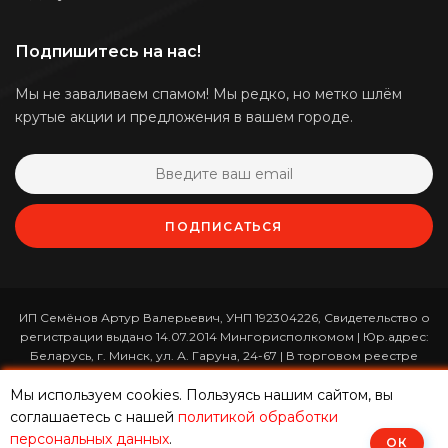
Подпишитесь на нас!
Мы не заваливаем спамом! Мы редко, но метко шлём
крутые акции и предложения в вашем городе.
ПОДПИСАТЬСЯ
ИП Семёнов Артур Валерьевич, УНП 192304226, Свидетельство о
регистрации выдано 14.07.2014 Мингорисполкомом | Юр.адрес:
Беларусь, г. Минск, ул. А. Гаруна, 24-67 | В торговом реестре
зарегистрирован 26.01.2017 за номером 365820 | Режим работы:
Мы используем cookies. Пользуясь нашим сайтом, вы
ежедневно с 10:00 до 19:00 (приём заказов онлайн -
круглосуточно)
соглашаетесь с нашей
политикой обработки
персональных данных
.
ОК