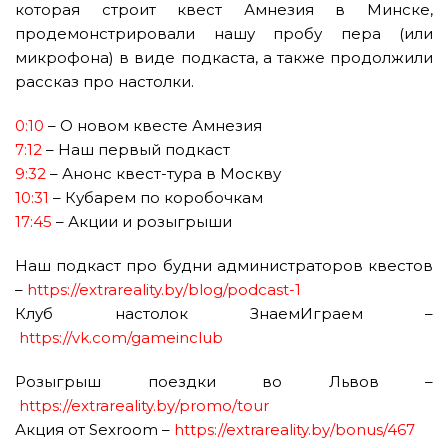
которая строит квест Амнезия в Минске,
продемонстрировали нашу пробу пера (или
микрофона) в виде подкаста, а также продолжили
рассказ про настолки.
0:10
– О новом квесте Амнезия
7:12
– Наш первый подкаст
9:32
– Анонс квест-тура в Москву
10:31
– Кубарем по коробочкам
17:45
– Акции и розыгрыши
Наш подкаст про будни администраторов квестов
–
https://extrareality.by/blog/podcast-1
Клуб настолок ЗнаемИграем –
https://vk.com/gameinclub
Розыгрыш поездки во Львов –
https://extrareality.by/promo/tour
Акция от Sexroom –
https://extrareality.by/bonus/467