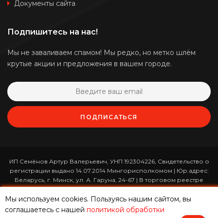
Документы сайта
Подпишитесь на нас!
Мы не заваливаем спамом! Мы редко, но метко шлём
крутые акции и предложения в вашем городе.
ПОДПИСАТЬСЯ
ИП Семёнов Артур Валерьевич, УНП 192304226, Свидетельство о
регистрации выдано 14.07.2014 Мингорисполкомом | Юр.адрес:
Беларусь, г. Минск, ул. А. Гаруна, 24-67 | В торговом реестре
зарегистрирован 26.01.2017 за номером 365820 | Режим работы:
Мы используем cookies. Пользуясь нашим сайтом, вы
ежедневно с 10:00 до 19:00 (приём заказов онлайн -
круглосуточно)
соглашаетесь с нашей
политикой обработки