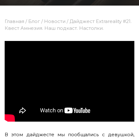
Главная
/
Блог
/
Новости
/
Дайджест Extrareality #21.
Квест Амнезия. Наш подкаст. Настолки.
В этом дайджесте мы пообщались с девушкой,