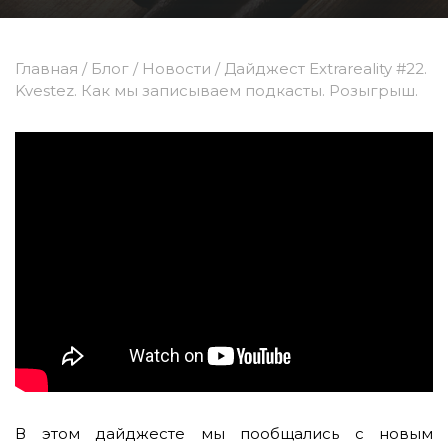
Главная
/
Блог
/
Новости
/
Дайджест Extrareality #22.
Kvestez. Как мы записываем подкасты. Розыгрыш.
В этом дайджесте мы пообщались с новым