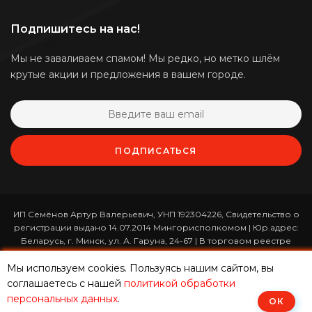
Подпишитесь на нас!
Мы не заваливаем спамом! Мы редко, но метко шлём
крутые акции и предложения в вашем городе.
ПОДПИСАТЬСЯ
ИП Семёнов Артур Валерьевич, УНП 192304226, Свидетельство о
регистрации выдано 14.07.2014 Мингорисполкомом | Юр.адрес:
Беларусь, г. Минск, ул. А. Гаруна, 24-67 | В торговом реестре
зарегистрирован 26.01.2017 за номером 365820 | Режим работы:
Мы используем cookies. Пользуясь нашим сайтом, вы
ежедневно с 10:00 до 19:00 (приём заказов онлайн -
круглосуточно)
соглашаетесь с нашей
политикой обработки
персональных данных
.
ОК