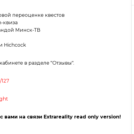
овой переоценке квестов
n-квиза
андой Минск-ТВ
и Hichcock
абинете в разделе "Отзывы".
t/127
ight
ами на связи Extrareality read only version!