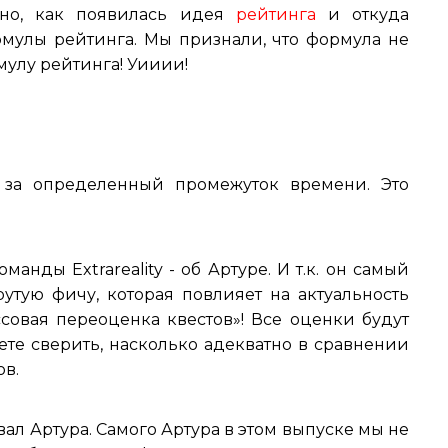
ано, как появилась идея
рейтинга
и откуда
мулы рейтинга. Мы признали, что формула не
улу рейтинга! Уииии!
в за определенный промежуток времени. Это
анды Extrareality - об Артуре. И т.к. он самый
утую фичу, которая повлияет на актуальность
ссовая переоценка квестов»! Все оценки будут
ете сверить, насколько адекватно в сравнении
в.
ал Артура. Самого Артура в этом выпуске мы не