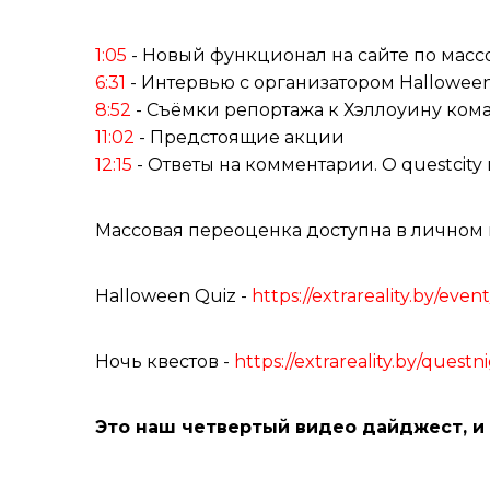
1:05
- Новый функционал на сайте по масс
6:31
- Интервью с организатором Hallowee
8:52
- Съёмки репортажа к Хэллоуину ком
11:02
- Предстоящие акции
12:15
- Ответы на комментарии. О questcity 
Массовая переоценка доступна в личном к
Halloween Quiz -
https://extrareality.by/even
Ночь квестов -
https://extrareality.by/questn
Это наш четвертый видео дайджест, и с в