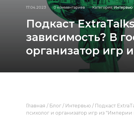
17.04.2023
0 комментариев
Категория:
Интервью
Подкаст ExtraTalks
зависимость? В го
организатор игр и
Главная
/
Блог
/
Интервью
/
Подкаст ExtraTa
психолог и организатор игр из "Империи 