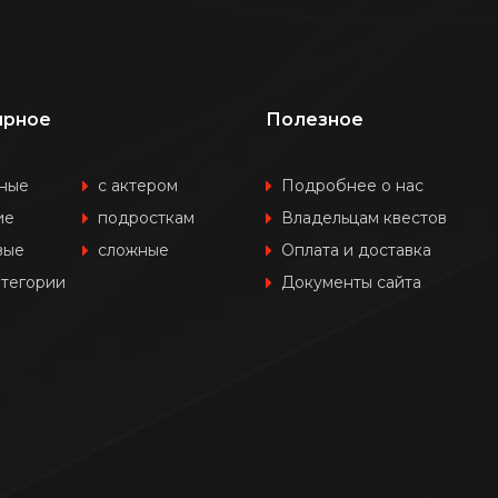
ярное
Полезное
ные
с актером
Подробнее о нас
ие
подросткам
Владельцам квестов
вые
сложные
Оплата и доставка
атегории
Документы сайта