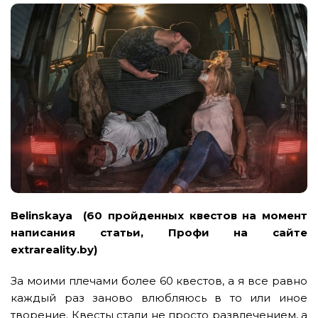
Belinskaya
(60 пройденных квестов на момент
написания статьи, Профи на сайте
extrareality.by)
За моими плечами более 60 квестов, а я все равно
каждый раз заново влюбляюсь в то или иное
творение. Квесты стали не просто развлечением, а