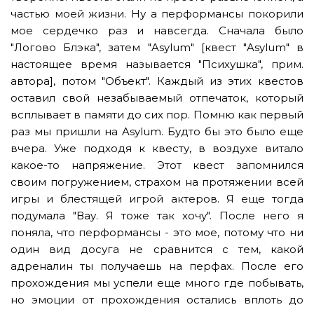
частью моей жизни. Ну а перформансы покорили
мое сердечко раз и навсегда. Сначала было
"Логово Блэка", затем "Asylum" [квест "Asylum" в
настоящее время называется "Психушка", прим.
автора], потом "Объект". Каждый из этих квестов
оставил свой незабываемый отпечаток, который
всплывает в памяти до сих пор. Помню как первый
раз мы пришли на Asylum. Будто бы это было еще
вчера. Уже подходя к квесту, в воздухе витало
какое-то напряжение. Этот квест запомнился
своим погружением, страхом на протяжении всей
игры и блестящей игрой актеров. Я еще тогда
подумала "Вау. Я тоже так хочу". После него я
поняла, что перформансы - это мое, потому что ни
один вид досуга не сравнится с тем, какой
адреналин ты получаешь на перфах. После его
прохождения мы успели еще много где побывать,
но эмоции от прохождения остались вплоть до