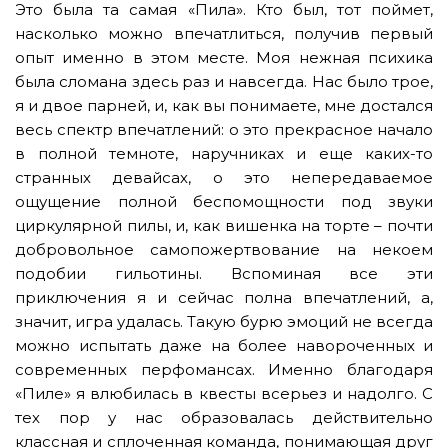
Это была та самая «Пила». Кто был, тот поймет,
насколько можно впечатлиться, получив первый
опыт именно в этом месте. Моя нежная психика
была сломана здесь раз и навсегда. Нас было трое,
я и двое парней, и, как вы понимаете, мне достался
весь спектр впечатлений: о это прекрасное начало
в полной темноте, наручниках и еще каких-то
странных девайсах, о это непередаваемое
ощущение полной беспомощности под звуки
циркулярной пилы, и, как вишенка на торте – почти
добровольное самопожертвование на некоем
подобии гильотины. Вспоминая все эти
приключения я и сейчас полна впечатлений, а,
значит, игра удалась. Такую бурю эмоций не всегда
можно испытать даже на более навороченных и
современных перфомансах. Именно благодаря
«Пиле» я влюбилась в квесты всерьез и надолго. С
тех пор у нас образовалась действительно
классная и сплоченная команда, понимающая друг