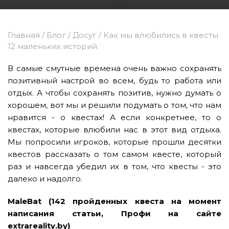
Главная
/
Блог
/
Досуг
/
Как мы влюбились в квесты.
12 маленьких историй.
В самые смутные времена очень важно сохранять
позитивный настрой во всем, будь то работа или
отдых. А чтобы сохранять позитив, нужно думать о
хорошем, вот мы и решили подумать о том, что нам
нравится - о квестах! А если конкретнее, то о
квестах, которые влюбили нас в этот вид отдыха.
Мы попросили игроков, которые прошли десятки
квестов рассказать о том самом квесте, который
раз и навсегда убедил их в том, что квесты - это
далеко и надолго.
MaleBat
(142 пройденных квеста на момент
написания статьи, Профи на сайте
extrareality.by)