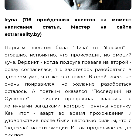
Iryna (116 пройденных квестов на момент
написания статьи, Мастер на сайте
extrareality.by)
Первым квестом была "Пила" от "iLocked" -
страшно, непонятно, что происходит, но эмоций
куча. Вердикт - когда подруга позвала на второй -
сразу согласилась, т.к. захотелось разобраться в
здравом уме, что же это такое. Второй квест не
очень понравился, но желание разобраться
осталось. А третьим оказался "Последний из
Оушенов" - чистая прекрасная классика с
логичными загадками, которые понятны новичку.
Как итог - азарт во время прохождения и
удовольствие после были настолько сильны, что я
“подсела” на эти эмоции. И так продолжается до
сих пор.