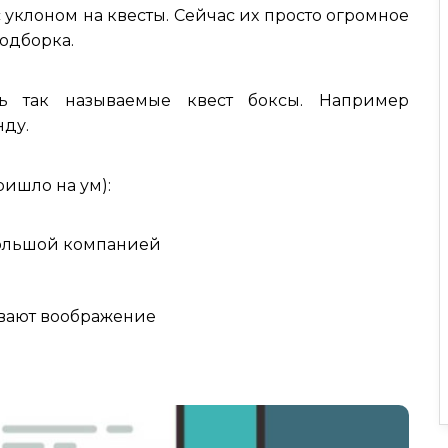
с уклоном на квесты. Сейчас их просто огромное
подборка.
ть так называемые квест боксы. Например
нду.
ришло на ум):
 большой компанией
вивают воображение