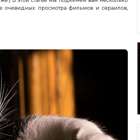
 же:) В этой статье мы подкинем вам несколько
ме очевидных: просмотра фильмов и сераилов,