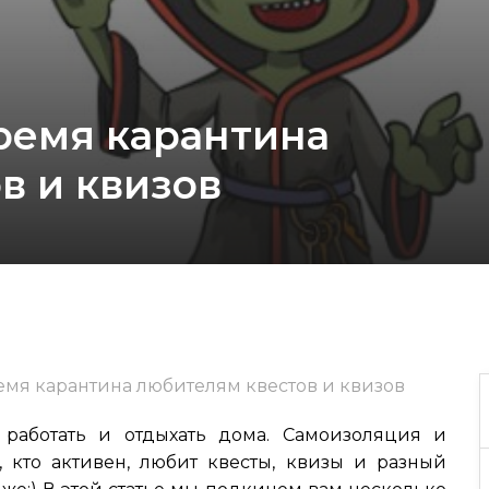
время карантина
в и квизов
емя карантина любителям квестов и квизов
х работать и отдыхать дома. Самоизоляция и
 кто активен, любит квесты, квизы и разный